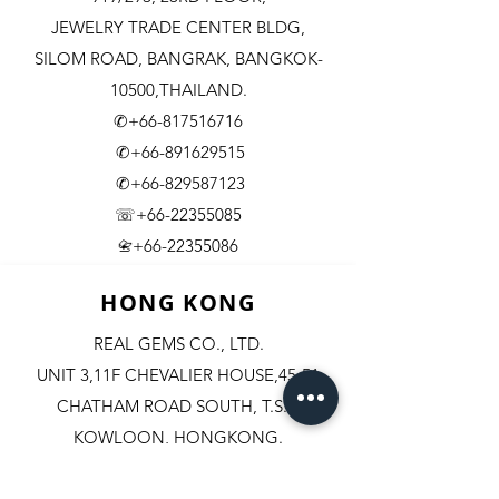
JEWELRY TRADE CENTER BLDG,
SILOM ROAD,
BANGRAK, BANGKOK-
10500,THAILAND.
✆+66-817516716
✆+66-891629515
✆+66-829587123
☏+66-22355085
​+66-22355086
📇
HONG KONG
REAL GEMS CO., LTD.
UNIT 3,11F CHEVALIER HOUSE,45-51
CHATHAM ROAD SOUTH, T.S.T.
KOWLOON, HONGKONG.
✆+852-98244467