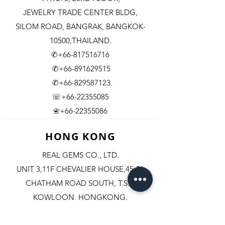
JEWELRY TRADE CENTER BLDG,
SILOM ROAD,
BANGRAK, BANGKOK-
10500,THAILAND.
✆+66-817516716
✆+66-891629515
✆+66-829587123
☏+66-22355085
​+66-22355086
📇
HONG KONG
REAL GEMS CO., LTD.
UNIT 3,11F CHEVALIER HOUSE,45-51
CHATHAM ROAD SOUTH, T.S.T.
KOWLOON, HONGKONG.
✆+852-98244467