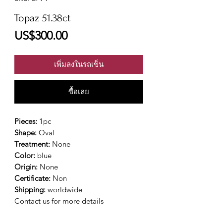
Topaz 51.38ct
ราคา
US$300.00
เพิ่มลงในรถเข็น
ซื้อเลย
Pieces:
1pc
Shape:
Oval
Treatment:
None
Color:
blue
Origin:
None
Certificate:
Non
Shipping:
worldwide
Contact us for more details