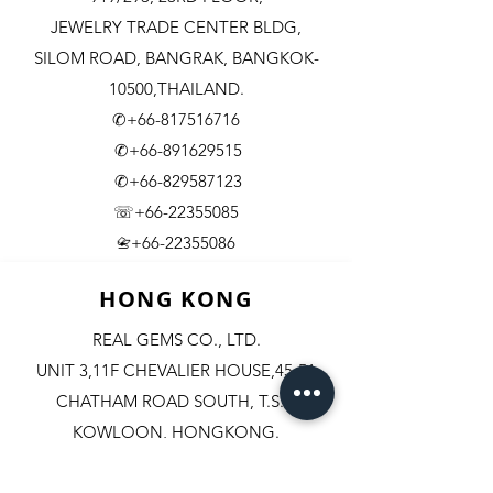
JEWELRY TRADE CENTER BLDG,
SILOM ROAD,
BANGRAK, BANGKOK-
10500,THAILAND.
✆+66-817516716
✆+66-891629515
✆+66-829587123
☏+66-22355085
​+66-22355086
📇
HONG KONG
REAL GEMS CO., LTD.
UNIT 3,11F CHEVALIER HOUSE,45-51
CHATHAM ROAD SOUTH, T.S.T.
KOWLOON, HONGKONG.
✆+852-98244467