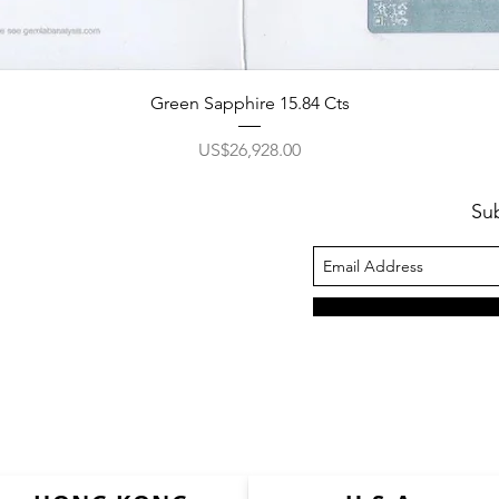
Green Sapphire 15.84 Cts
ราคา
US$26,928.00
Su