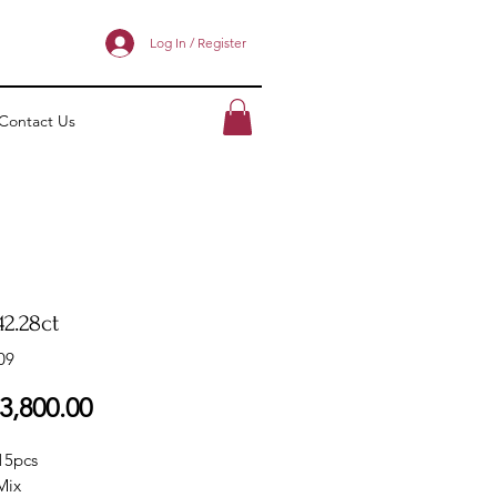
Log In / Register
Contact Us
2.28ct
09
ราคา
3,800.00
15pcs
Mix