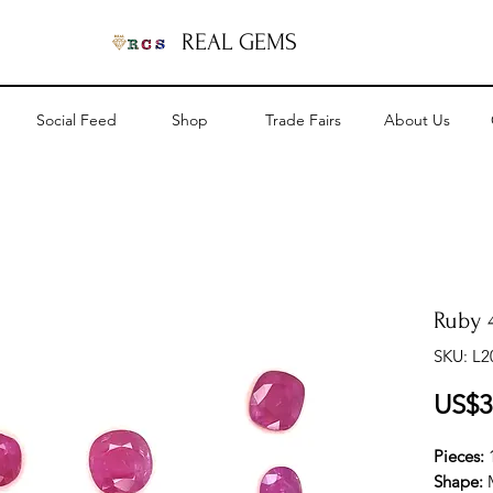
REAL GEMS
Social Feed
Shop
Trade Fairs
About Us
Ruby 4
SKU: L2
US$3
Pieces:
Shape: