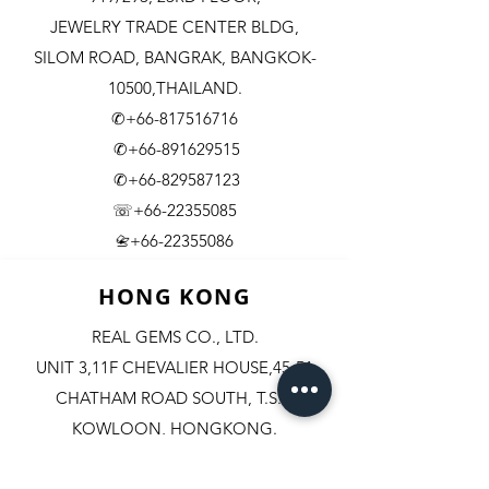
JEWELRY TRADE CENTER BLDG,
SILOM ROAD,
BANGRAK, BANGKOK-
10500,THAILAND.
✆+66-817516716
✆+66-891629515
✆+66-829587123
☏+66-22355085
​+66-22355086
📇
HONG KONG
REAL GEMS CO., LTD.
UNIT 3,11F CHEVALIER HOUSE,45-51
CHATHAM ROAD SOUTH, T.S.T.
KOWLOON, HONGKONG.
✆+852-98244467