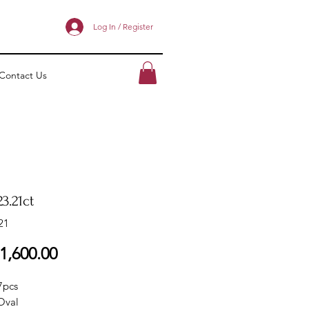
Log In / Register
Contact Us
3.21ct
21
ราคา
1,600.00
7pcs
Oval