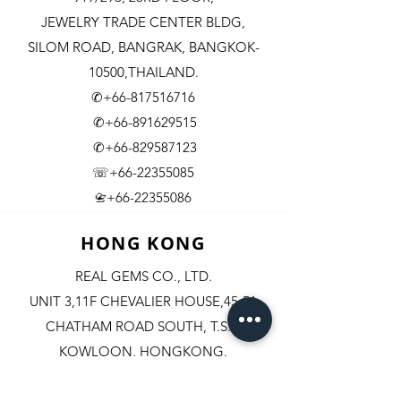
JEWELRY TRADE CENTER BLDG,
SILOM ROAD,
BANGRAK, BANGKOK-
10500,THAILAND.
✆+66-817516716
✆+66-891629515
✆+66-829587123
☏+66-22355085
​+66-22355086
📇
HONG KONG
REAL GEMS CO., LTD.
UNIT 3,11F CHEVALIER HOUSE,45-51
CHATHAM ROAD SOUTH, T.S.T.
KOWLOON, HONGKONG.
✆+852-98244467