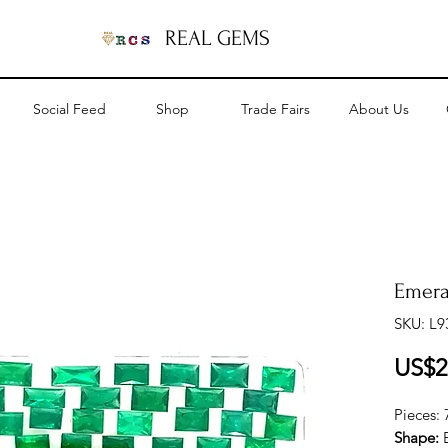
REAL GEMS
Social Feed
Shop
Trade Fairs
About Us
Emeral
SKU: L9
US$2
Pieces:
Shape: