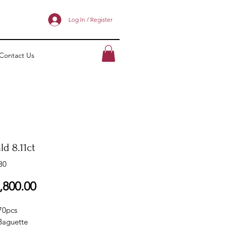
Log In / Register
Contact Us
d 8.11ct
30
ราคา
,800.00
 70pcs
Baguette