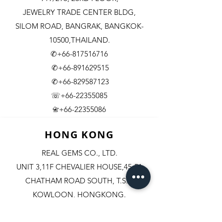
JEWELRY TRADE CENTER BLDG,
SILOM ROAD,
BANGRAK, BANGKOK-
10500,THAILAND.
✆+66-817516716
✆+66-891629515
✆+66-829587123
☏+66-22355085
​+66-22355086
📇
HONG KONG
REAL GEMS CO., LTD.
UNIT 3,11F CHEVALIER HOUSE,45-51
CHATHAM ROAD SOUTH, T.S.T.
KOWLOON, HONGKONG.
✆+852-98244467