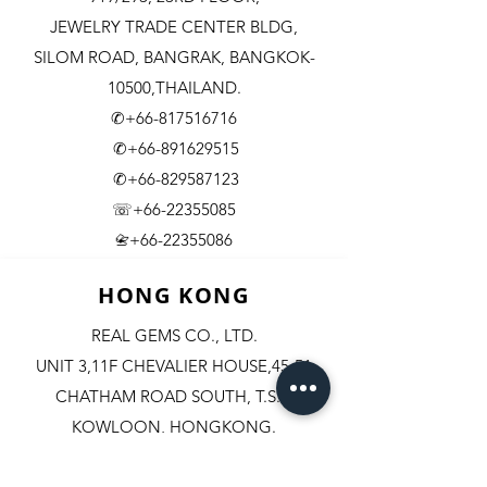
JEWELRY TRADE CENTER BLDG,
SILOM ROAD,
BANGRAK, BANGKOK-
10500,THAILAND.
✆+66-817516716
✆+66-891629515
✆+66-829587123
☏+66-22355085
​+66-22355086
📇
HONG KONG
REAL GEMS CO., LTD.
UNIT 3,11F CHEVALIER HOUSE,45-51
CHATHAM ROAD SOUTH, T.S.T.
KOWLOON, HONGKONG.
✆+852-98244467