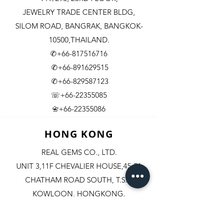
JEWELRY TRADE CENTER BLDG,
SILOM ROAD,
BANGRAK, BANGKOK-
10500,THAILAND.
✆+66-817516716
✆+66-891629515
✆+66-829587123
☏+66-22355085
​+66-22355086
📇
HONG KONG
REAL GEMS CO., LTD.
UNIT 3,11F CHEVALIER HOUSE,45-51
CHATHAM ROAD SOUTH, T.S.T.
KOWLOON, HONGKONG.
✆+852-98244467