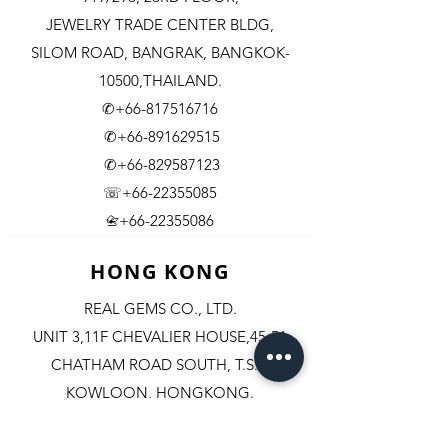
JEWELRY TRADE CENTER BLDG,
SILOM ROAD,
BANGRAK, BANGKOK-
10500,THAILAND.
✆+66-817516716
✆+66-891629515
✆+66-829587123
☏+66-22355085
​+66-22355086
📇
HONG KONG
REAL GEMS CO., LTD.
UNIT 3,11F CHEVALIER HOUSE,45-51
CHATHAM ROAD SOUTH, T.S.T.
KOWLOON, HONGKONG.
✆+852-98244467