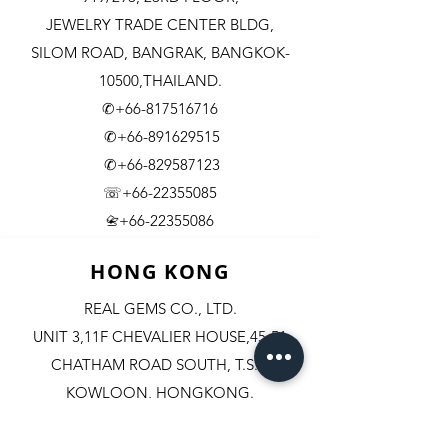
JEWELRY TRADE CENTER BLDG,
SILOM ROAD,
BANGRAK, BANGKOK-
10500,THAILAND.
✆+66-817516716
✆+66-891629515
✆+66-829587123
☏+66-22355085
​+66-22355086
📇
HONG KONG
REAL GEMS CO., LTD.
UNIT 3,11F CHEVALIER HOUSE,45-51
CHATHAM ROAD SOUTH, T.S.T.
KOWLOON, HONGKONG.
✆+852-98244467