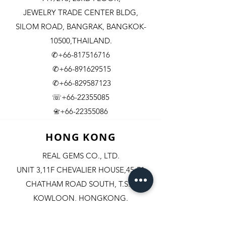
JEWELRY TRADE CENTER BLDG,
SILOM ROAD,
BANGRAK, BANGKOK-
10500,THAILAND.
✆+66-817516716
✆+66-891629515
✆+66-829587123
☏+66-22355085
​+66-22355086
📇
HONG KONG
REAL GEMS CO., LTD.
UNIT 3,11F CHEVALIER HOUSE,45-51
CHATHAM ROAD SOUTH, T.S.T.
KOWLOON, HONGKONG.
✆+852-98244467