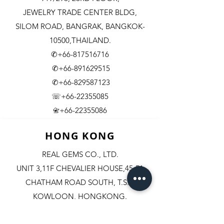
JEWELRY TRADE CENTER BLDG,
SILOM ROAD,
BANGRAK, BANGKOK-
10500,THAILAND.
✆+66-817516716
✆+66-891629515
✆+66-829587123
☏+66-22355085
​+66-22355086
📇
HONG KONG
REAL GEMS CO., LTD.
UNIT 3,11F CHEVALIER HOUSE,45-51
CHATHAM ROAD SOUTH, T.S.T.
KOWLOON, HONGKONG.
✆+852-98244467