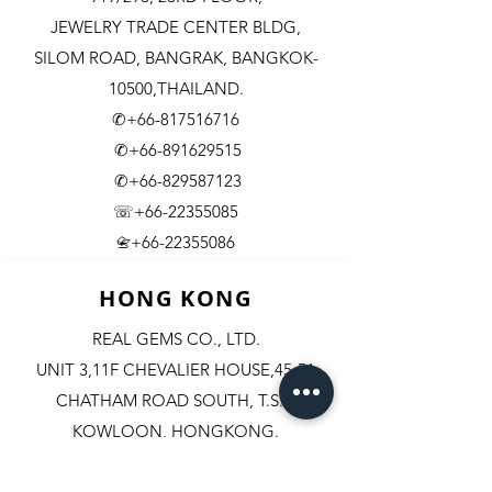
JEWELRY TRADE CENTER BLDG,
SILOM ROAD,
BANGRAK, BANGKOK-
10500,THAILAND.
✆+66-817516716
✆+66-891629515
✆+66-829587123
☏+66-22355085
​+66-22355086
📇
HONG KONG
REAL GEMS CO., LTD.
UNIT 3,11F CHEVALIER HOUSE,45-51
CHATHAM ROAD SOUTH, T.S.T.
KOWLOON, HONGKONG.
✆+852-98244467