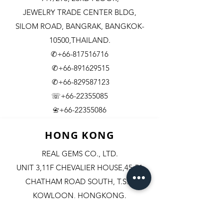
JEWELRY TRADE CENTER BLDG,
SILOM ROAD,
BANGRAK, BANGKOK-
10500,THAILAND.
✆+66-817516716
✆+66-891629515
✆+66-829587123
☏+66-22355085
​+66-22355086
📇
HONG KONG
REAL GEMS CO., LTD.
UNIT 3,11F CHEVALIER HOUSE,45-51
CHATHAM ROAD SOUTH, T.S.T.
KOWLOON, HONGKONG.
✆+852-98244467