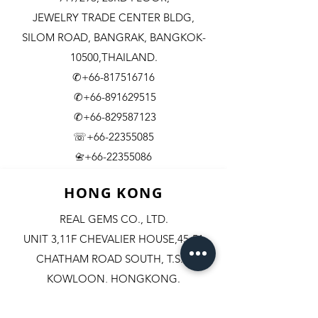
JEWELRY TRADE CENTER BLDG,
SILOM ROAD,
BANGRAK, BANGKOK-
10500,THAILAND.
✆+66-817516716
✆+66-891629515
✆+66-829587123
☏+66-22355085
​+66-22355086
📇
HONG KONG
REAL GEMS CO., LTD.
UNIT 3,11F CHEVALIER HOUSE,45-51
CHATHAM ROAD SOUTH, T.S.T.
KOWLOON, HONGKONG.
✆+852-98244467