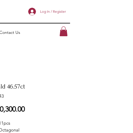
Log In / Register
Contact Us
ld 46.57ct
43
ราคา
0,300.00
11pcs
Octagonal