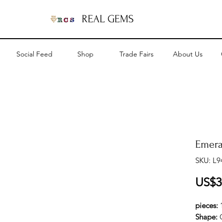
REAL GEMS
Social Feed
Shop
Trade Fairs
About Us
Emera
SKU: L9
US$3
pieces:
Shape: