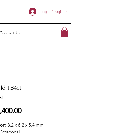
Log In / Register
Contact Us
d 1.84ct
31
ราคา
,400.00
ion:
8.2 x 6.2 x 5.4 mm
Octagonal