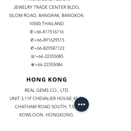
JEWELRY TRADE CENTER BLDG,
SILOM ROAD,
BANGRAK, BANGKOK-
10500,THAILAND.
✆+66-817516716
✆+66-891629515
✆+66-829587123
☏+66-22355085
​+66-22355086
📇
HONG KONG
REAL GEMS CO., LTD.
UNIT 3,11F CHEVALIER HOUSE,45-51
CHATHAM ROAD SOUTH, T.S.T.
KOWLOON, HONGKONG.
✆+852-98244467