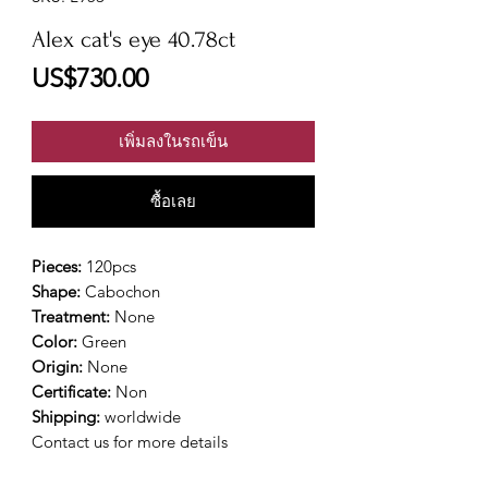
Alex cat's eye 40.78ct
ราคา
US$730.00
เพิ่มลงในรถเข็น
ซื้อเลย
Pieces:
120pcs
Shape:
Cabochon
Treatment:
None
Color:
Green
Origin:
None
Certificate:
Non
Shipping:
worldwide
Contact us for more details