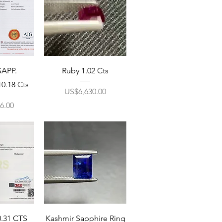
APP.
Ruby 1.02 Cts
0.18 Cts
ราคา
US$6,630.00
6.00
0.31 CTS
Kashmir Sapphire Ring