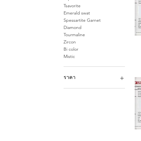
Tsavorite
Emerald swat
Spessartite Garnet
Diamond
Tourmaline
Zircon
Bi color
Mistic
ราคา
US$0
US$1,950,200