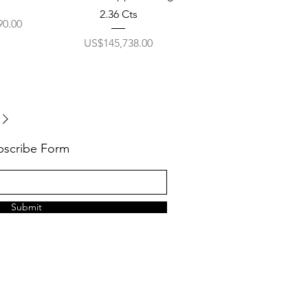
2.36 Cts
90.00
ราคา
US$145,738.00
bscribe Form
Submit