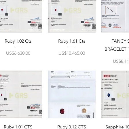
Ruby 1.02 Cts
Ruby 1.61 Cts
FANCY S
BRACELET 1
ราคา
ราคา
US$6,630.00
US$10,465.00
ราคา
US$8,11
Ruby 1.01 CTS
Ruby 3.12 CTS
Sapphire 1