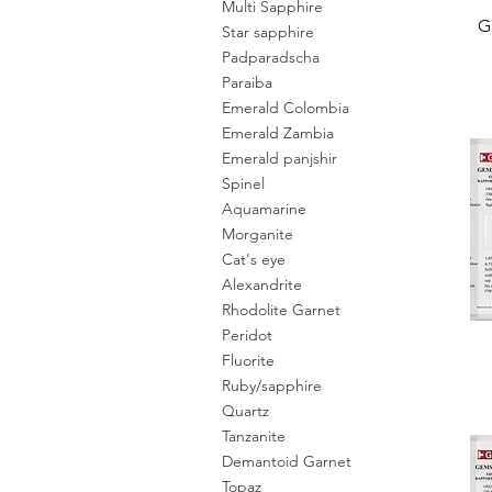
Multi Sapphire
G
Star sapphire
Padparadscha
Paraiba
Emerald Colombia
Emerald Zambia
Emerald panjshir
Spinel
Aquamarine
Morganite
Cat's eye
Alexandrite
Rhodolite Garnet
Peridot
Fluorite
Ruby/sapphire
Quartz
Tanzanite
Demantoid Garnet
Topaz